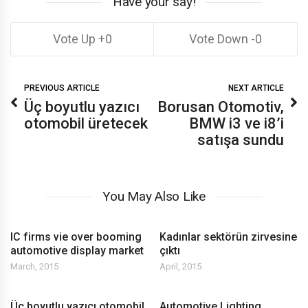
Have your say!
0
0
PREVIOUS ARTICLE
NEXT ARTICLE
Üç boyutlu yazıcı
Borusan Otomotiv,
otomobil üretecek
BMW i3 ve i8’i
satışa sundu
You May Also Like
IC firms vie over booming
Kadınlar sektörün zirvesine
automotive display market
çıktı
March, 2015
April, 2015
Üç boyutlu yazıcı otomobil
Automotive Lighting