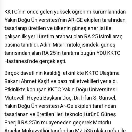
KKTC
’nin önde gelen yüksek öğrenim kurumlarından
Yakın Doğu Üniversitesi’nin
AR-GE
ekipleri tarafından
tasarlanıp üretilen ve ülkenin
güneş
enerjisi ile
çalışan ilk yerli
üretim
arabası olan RA 25 isimli araç
basına tanıtıldı. Adını
Mısır
mitolojisindeki güneş
tanrısından alan RA 25’in tanıtımı bugün YDÜ KKTC
Hastanesi’nde gerçekleşti.
Birçok davetlinin katıldığı etkinlikte KKTC Ulaştıma
Bakanı Ahmet Kaşif ve bazı milletvekilleri yer aldı.
Etkinlikte konuşan KKTC Yakın Doğu Üniversitesi
Mütevelli Heyeti Başkanı Doç. Dr. İrfan S. Günsel,
Yakın Doğu Üniversitesi Ar-Ge ekipleri tarafından
tasarlanan ve üretilen ileri
teknoloji
ürünü Güneş
Enerjili RA 25’in muayeneden geçerek Motorlu
Araçlar Mukayyitliği tarafından MZ 535 plaka no’su ile