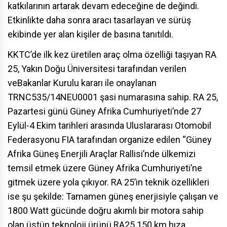
katkılarının artarak devam edeceğine de değindi.
Etkinlikte daha sonra aracı tasarlayan ve sürüş
ekibinde yer alan kişiler de basına tanıtıldı.
KKTC’de ilk kez üretilen araç olma özelliği taşıyan RA
25, Yakın Doğu Üniversitesi tarafından verilen
ve
Bakanlar Kurulu
kararı ile onaylanan
TRNC535/14NEU0001 şasi numarasına sahip. RA 25,
Pazartesi günü Güney
Afrika
Cumhuriyeti
’nde 27
Eylül-4 Ekim tarihleri arasında Uluslararası Otomobil
Federasyonu FIA tarafından organize edilen “Güney
Afrika Güneş Enerjili Araçlar Rallisi’nde ülkemizi
temsil etmek üzere Güney Afrika Cumhuriyeti’ne
gitmek üzere yola çıkıyor. RA 25’in teknik özellikleri
ise şu şekilde: Tamamen güneş enerjisiyle çalışan ve
1800 Watt gücünde doğru akımlı bir motora sahip
olan üstün teknoloji ürünü RA25 150 km hıza