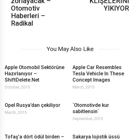
zorlayacak –
KLİŞELERİNİ
Otomotiv
YIKIYOR
Haberleri –
Radikal
You May Also Like
Apple Otomobil Sektörüne
Apple Car Resembles
Hazırlanıyor –
Tesla Vehicle In These
ShiftDelete.Net
Concept Images
October, 2015
March, 2015
Opel Rusya’dan çekiliyor
`Otomotivde kur
sabitlensin`
March, 2015
September, 2015
Tofaş’a dört ödül birden –
Sakarya lojistik üssü