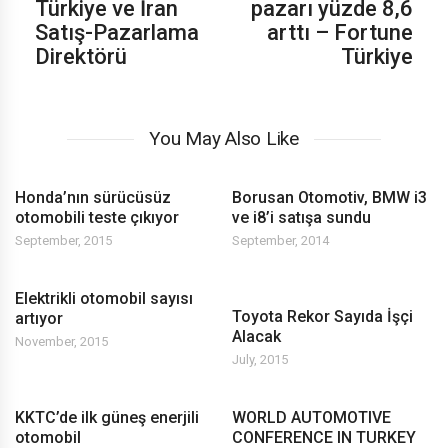
Türkiye ve İran
pazarı yüzde 8,6
Satış-Pazarlama
arttı – Fortune
Direktörü
Türkiye
You May Also Like
Honda’nın sürücüsüz
Borusan Otomotiv, BMW i3
otomobili teste çıkıyor
ve i8’i satışa sundu
September, 2015
September, 2014
Elektrikli otomobil sayısı
Toyota Rekor Sayıda İşçi
artıyor
Alacak
November, 2015
July, 2015
KKTC’de ilk güneş enerjili
WORLD AUTOMOTIVE
otomobil
CONFERENCE IN TURKEY