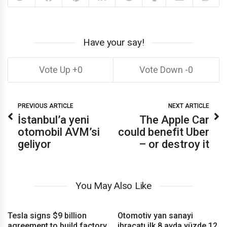
Have your say!
0
0
PREVIOUS ARTICLE
NEXT ARTICLE
İstanbul’a yeni
The Apple Car
otomobil AVM’si
could benefit Uber
geliyor
– or destroy it
You May Also Like
Tesla signs $9 billion
Otomotiv yan sanayi
agreement to build factory
ihracatı ilk 8 ayda yüzde 12