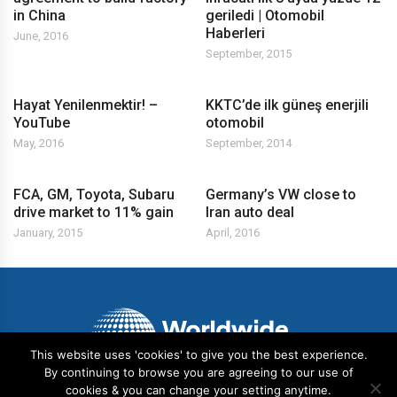
in China
geriledi | Otomobil
Haberleri
June, 2016
September, 2015
Hayat Yenilenmektir! –
KKTC’de ilk güneş enerjili
YouTube
otomobil
May, 2016
September, 2014
FCA, GM, Toyota, Subaru
Germany’s VW close to
drive market to 11% gain
Iran auto deal
January, 2015
April, 2016
This website uses 'cookies' to give you the best experience.
By continuing to browse you are agreeing to our use of
cookies & you can change your setting anytime.